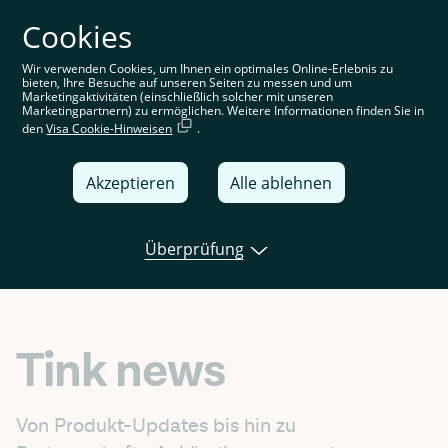
Cookies
Sie befinden sich auf der deutschen Website. Wählen Sie
Ihre Region aus, um standortspezifische Inhalte angezeigt
zu bekommen
Wir verwenden Cookies, um Ihnen ein optimales Online-Erlebnis zu
bieten, Ihre Besuche auf unseren Seiten zu messen und um
Deutschland
Marketingaktivitäten (einschließlich solcher mit unseren
Marketingpartnern) zu ermöglichen. Weitere Informationen finden Sie in
den
Visa Cookie-Hinweisen
.
United Kingdom
Global
Akzeptieren
Alle ablehnen
Italia
Überprüfung
Deutschland
Open banking
Tink news
Use cas
France
España
Tink news
Von Produkt-Updates bis hin zu 