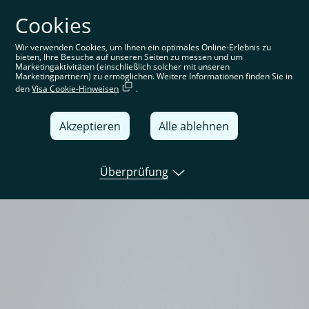
Cookies
Sie befinden sich auf der deutschen Website. Wählen Sie
Ihre Region aus, um standortspezifische Inhalte angezeigt
zu bekommen
Wir verwenden Cookies, um Ihnen ein optimales Online-Erlebnis zu
bieten, Ihre Besuche auf unseren Seiten zu messen und um
Deutschland
Marketingaktivitäten (einschließlich solcher mit unseren
Marketingpartnern) zu ermöglichen. Weitere Informationen finden Sie in
den
Visa Cookie-Hinweisen
.
United Kingdom
Global
Akzeptieren
Alle ablehnen
Italia
Überprüfung
Deutschland
France
España