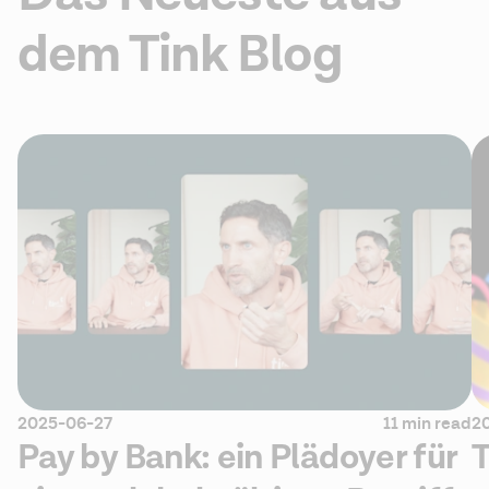
dem Tink Blog
2025-06-27
11 min read
2
Pay by Bank: ein Plädoyer für
T