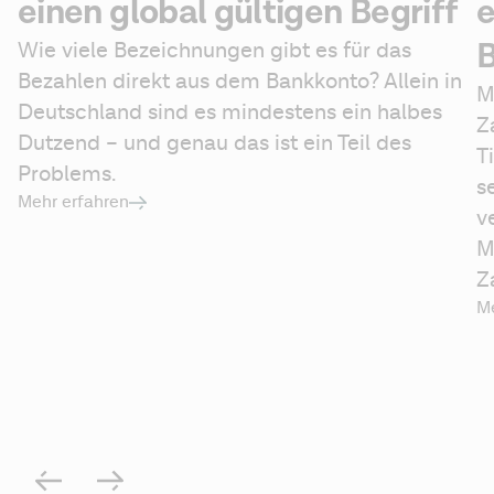
einen global gültigen Begriff
e
Wie viele Bezeichnungen gibt es für das 
Bezahlen direkt aus dem Bankkonto? Allein in 
M
Deutschland sind es mindestens ein halbes 
Z
Dutzend – und genau das ist ein Teil des 
T
Problems. 
s
Mehr erfahren
v
M
Z
Me