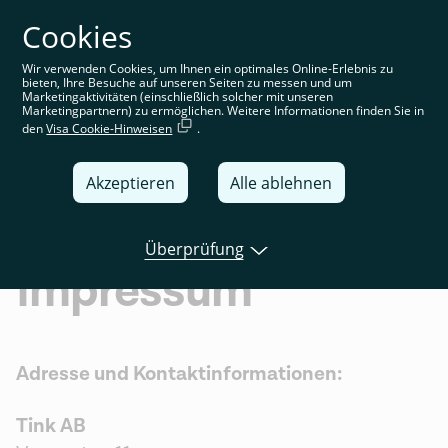
Cookies
Sie befinden sich auf der deutschen Website. Wählen Sie
Ihre Region aus, um standortspezifische Inhalte angezeigt
zu bekommen
Wir verwenden Cookies, um Ihnen ein optimales Online-Erlebnis zu
bieten, Ihre Besuche auf unseren Seiten zu messen und um
Deutschland
Marketingaktivitäten (einschließlich solcher mit unseren
Marketingpartnern) zu ermöglichen. Weitere Informationen finden Sie in
den
Visa Cookie-Hinweisen
.
United Kingdom
Global
Akzeptieren
Alle ablehnen
Italia
Überprüfung
Deutschland
Impressum
France
España
Adresse und Kontaktinformationen:
Tink AB