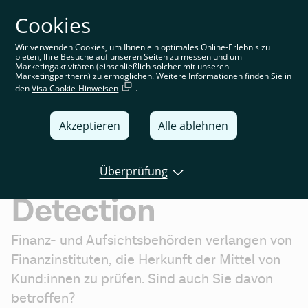
Cookies
Sie befinden sich auf der deutschen Website. Wählen Sie
Ihre Region aus, um standortspezifische Inhalte angezeigt
zu bekommen
Wir verwenden Cookies, um Ihnen ein optimales Online-Erlebnis zu
bieten, Ihre Besuche auf unseren Seiten zu messen und um
Deutschland
Marketingaktivitäten (einschließlich solcher mit unseren
Marketingpartnern) zu ermöglichen. Weitere Informationen finden Sie in
den
Visa Cookie-Hinweisen
.
United Kingdom
Global
Akzeptieren
Alle ablehnen
Italia
AML und Fraud
Überprüfung
Deutschland
Detection
France
España
Finanz- und Aufsichtsbehörden verlangen von 
Finanzinstituten, die Herkunft der Mittel von 
Kund:innen zu prüfen. Sind auch Sie davon 
betroffen?