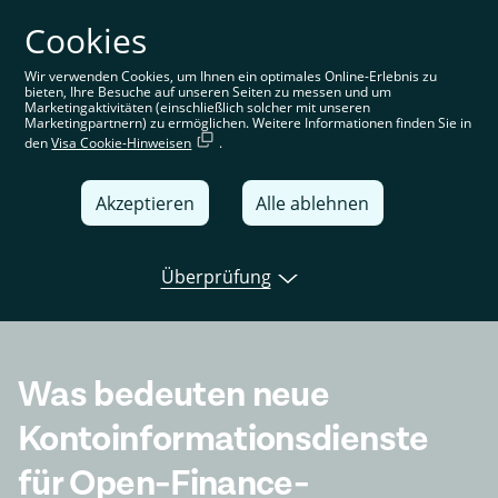
Cookies
Sie befinden sich auf der deutschen Website. Wählen Sie
Ihre Region aus, um standortspezifische Inhalte angezeigt
zu bekommen
Wir verwenden Cookies, um Ihnen ein optimales Online-Erlebnis zu
bieten, Ihre Besuche auf unseren Seiten zu messen und um
Deutschland
Marketingaktivitäten (einschließlich solcher mit unseren
Marketingpartnern) zu ermöglichen. Weitere Informationen finden Sie in
den
Visa Cookie-Hinweisen
.
United Kingdom
Global
Akzeptieren
Alle ablehnen
Italia
Überprüfung
Deutschland
Open banking
Tink news
Use cas
France
España
Was bedeuten neue
Kontoinformationsdienste
für Open-Finance-