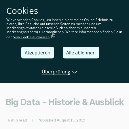
Cookies
Sie befinden sich auf der deutschen Website. Wählen Sie
Ihre Region aus, um standortspezifische Inhalte angezeigt
zu bekommen
Wir verwenden Cookies, um Ihnen ein optimales Online-Erlebnis zu
bieten, Ihre Besuche auf unseren Seiten zu messen und um
Deutschland
Marketingaktivitäten (einschließlich solcher mit unseren
Marketingpartnern) zu ermöglichen. Weitere Informationen finden Sie in
den
Visa Cookie-Hinweisen
.
United Kingdom
Global
Akzeptieren
Alle ablehnen
Italia
Überprüfung
Deutschland
Open banking
Tink news
Use cas
France
España
Big Data - Historie & Ausblick
6 min read
|
Published August 15, 2019