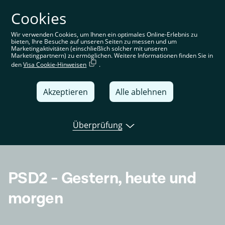
Cookies
Sie befinden sich auf der deutschen Website. Wählen Sie
Ihre Region aus, um standortspezifische Inhalte angezeigt
zu bekommen
Wir verwenden Cookies, um Ihnen ein optimales Online-Erlebnis zu
bieten, Ihre Besuche auf unseren Seiten zu messen und um
Deutschland
Marketingaktivitäten (einschließlich solcher mit unseren
Marketingpartnern) zu ermöglichen. Weitere Informationen finden Sie in
den
Visa Cookie-Hinweisen
.
United Kingdom
Global
Akzeptieren
Alle ablehnen
Italia
Überprüfung
Deutschland
Open banking
Tink news
Use cas
France
España
PSD2 - Gestern, heute und
morgen