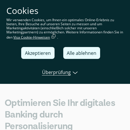
Cookies
Sie befinden sich auf der deutschen Website. Wählen Sie
Ihre Region aus, um standortspezifische Inhalte angezeigt
zu bekommen
Wir verwenden Cookies, um Ihnen ein optimales Online-Erlebnis zu
bieten, Ihre Besuche auf unseren Seiten zu messen und um
Deutschland
Marketingaktivitäten (einschließlich solcher mit unseren
Marketingpartnern) zu ermöglichen. Weitere Informationen finden Sie in
den
Visa Cookie-Hinweisen
.
United Kingdom
Global
Akzeptieren
Alle ablehnen
Italia
Überprüfung
Deutschland
Open banking
Tink news
Use cas
France
España
Optimieren Sie Ihr digitales
Banking durch
Personalisierung