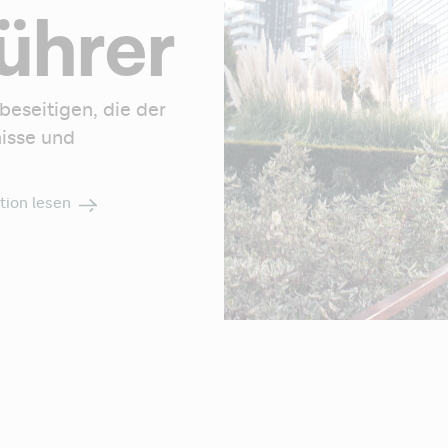
ührer
seitigen, die der 
sse und 
ion lesen