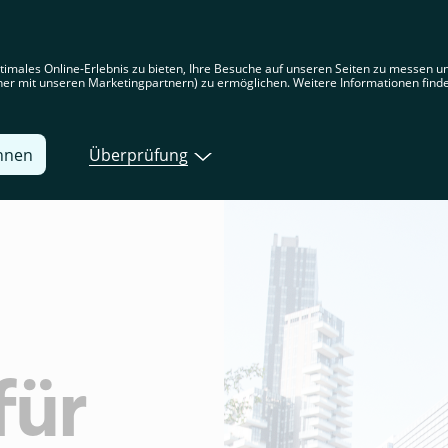
nden sich auf der deutschen Website. Wählen Sie Ihre Region aus, um
tspezifische Inhalte angezeigt zu bekommen
timales Online-Erlebnis zu bieten, Ihre Besuche auf unseren Seiten zu messen 
lcher mit unseren Marketingpartnern) zu ermöglichen. Weitere Informationen find
en
Produkte
Entwickler
Über Tink
ehnen
Überprüfung
für