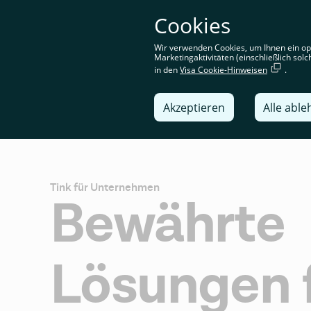
Sie befi
Cookies
standor
Wir verwenden Cookies, um Ihnen ein op
Marketingaktivitäten (einschließlich so
in den
Visa Cookie-Hinweisen
.
Lösung
Akzeptieren
Alle abl
Tink für Unternehmen
Bewährte
Lösungen 