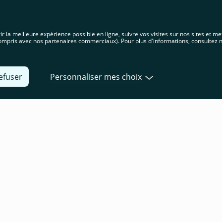
s sur le site français. Choisissez votre pays ou votre région pour voir le
que à l'emplacement
r la meilleure expérience possible en ligne, suivre vos visites sur nos sites et me
mpris avec nos partenaires commerciaux). Pour plus d'informations, consultez 
Produits
Développeurs
À propos de 
efuser
Personnaliser mes choix