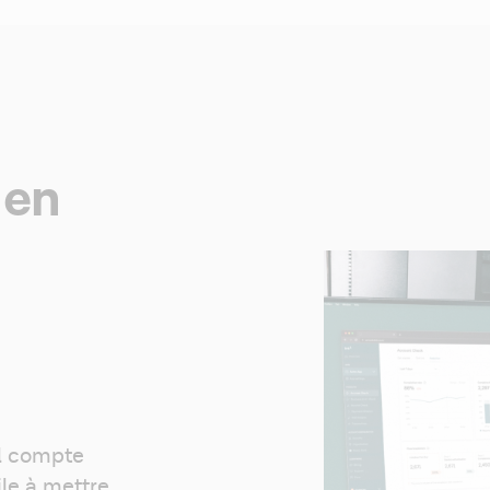
 en
l compte 
le à mettre 