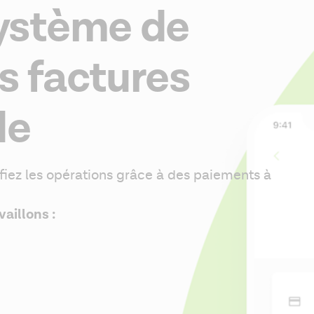
ystème de
s factures
de
fiez les opérations grâce à des paiements à 
aillons :