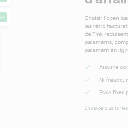
Choisir l’open ban
les rétro facturati
de Tink réduisent
paiements, comp
paiement en lign
Aucune com
Ni fraude, 
Frais fixes
En savoir plus sur l