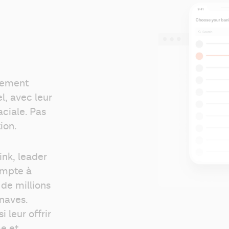
tement 
, avec leur 
ciale. Pas 
ion.
nk, leader 
mpte à 
e millions 
naves. 
leur offrir 
 et 