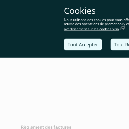
Vous ête
Cookies
spécifi
Nous utilisons des cookies pour vous offri
œuvre des opérations de promotion (y co
avertissement sur les cookies Visa
.
Solutions
Tout Accepter
Tout R
Règlement des factures