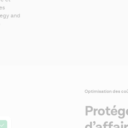
s 
tegy and 
s
Optimisation des co
Protége
d’affai