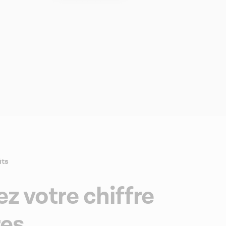
ûts
z votre chiffre
res