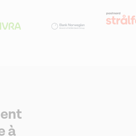
ment
e à