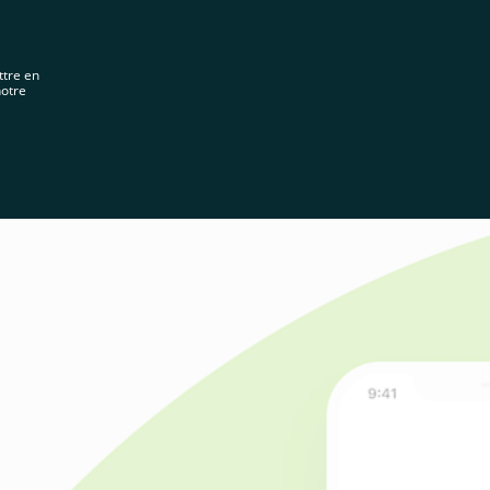
 contenu
France
ttre en
United
notre
Kingdom
Tink
Log in
Nous contacter
Global
Italia
Deutschland
France
España