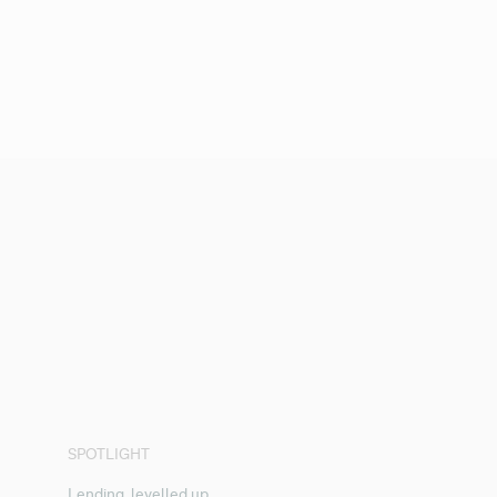
SPOTLIGHT
Lending, levelled up