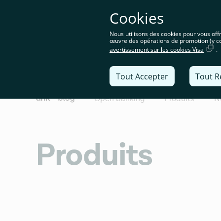
Vous ête
Cookies
spécifi
Nous utilisons des cookies pour vous offri
œuvre des opérations de promotion (y co
avertissement sur les cookies Visa
.
Solutions
Tout Accepter
Tout R
Open banking
Produits
N
Produits