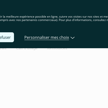
s sur le site français. Choisissez votre pays ou votre région pour voir le
que à l'emplacement
r la meilleure expérience possible en ligne, suivre vos visites sur nos sites et me
mpris avec nos partenaires commerciaux). Pour plus d'informations, consultez 
Produits
Développeurs
À propos de 
efuser
Personnaliser mes choix
ews
Cas d'usage
Ressources