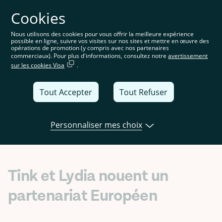
Cookies
Vous êtes sur le site français. Choisissez votre pays ou
votre région pour voir le contenu spécifique à
l'emplacement
Nous utilisons des cookies pour vous offrir la meilleure expérience
possible en ligne, suivre vos visites sur nos sites et mettre en œuvre des
France
opérations de promotion (y compris avec nos partenaires
commerciaux). Pour plus d'informations, consultez notre
avertissement
sur les cookies Visa
.
United
Kingdom
Tout Accepter
Tout Refuser
Global
Italia
Personnaliser mes choix
Open banking
Produits
News
Deutschland
France
Tink et Lydia nouent un
España
partenariat Européen