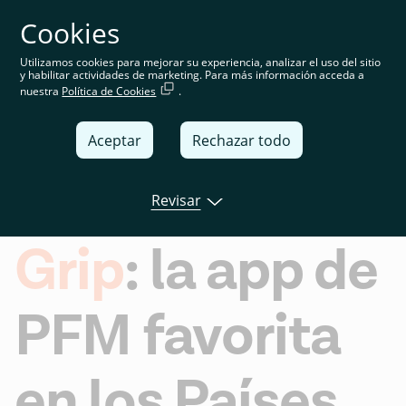
Cookies
Estás en la web española. Elige tu país o región para ver
contenido específico para tu ubicación.
Utilizamos cookies para mejorar su experiencia, analizar el uso del sitio
y habilitar actividades de marketing. Para más información acceda a
España
nuestra
Política de Cookies
.
United
Aceptar
Rechazar todo
Kingdom
Global
Revisar
Italia
Grip
: la app de
Deutschland
France
PFM favorita
España
en los Países